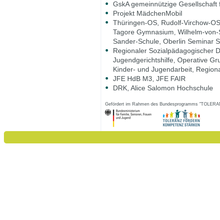
GskA gemeinnützige Gesellschaft fü
Projekt MädchenMobil
Thüringen-OS, Rudolf-Virchow-OS
Tagore Gymnasium, Wilhelm-von-
Sander-Schule, Oberlin Seminar S
Regionaler Sozialpädagogischer Di
Jugendgerichtshilfe, Operative G
Kinder- und Jugendarbeit, Regiona
JFE HdB M3, JFE FAIR
DRK, Alice Salomon Hochschule
Gefördert im Rahmen des Bundesprogramms "TOL