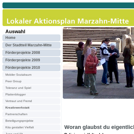
Auswahl
Home
Der Stadtteil Marzahn-Mitte
Förderprojekte 2008
Förderprojekte 2009
Förderprojekte 2010
Mobiler Sozialraum
Peer Group
Toleranz und Spiel
Plattenblogger
Vertraut und Fremd
Kreativwerkstatt
Partnerschaften
Beteiligungsprojekte
Woran glaubst du eigentli
Kita gestaltet Vielfalt
Jung und Alt