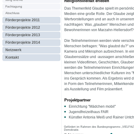
Religionsvielfalt erleben
Fachtagung
Das Themenfeld Glaube spielt im persönlic
Abschluss
Medien eine große Rolle. Der Glaube zeigt 
Wertvorstellungen und an auch in unserem 
Förderprojekte 2011
nachfragen: Was „glauben“ Menschen und
Förderprojekte 2012
Bewohnerinnen von Marzahn-Hellersdorf?
Förderprojekte 2013
Die Teilnehmerinnen werden viele verschi
Förderprojekte 2014
Menschen befragen: "Was glaubst du?" und 
Netzwerk
Kamera und Mikrophon aufzeichnen. In ei
Glaubenssätze und -aussagen anschließend
Kontakt
kleinen Videofilmen, Geschichten, Glauben
werden die Teilnehmerinnen Einrichtung
Menschen unterschiedlicher Kulturen ins 
ins Gespräch kommen. Als Ergebnis wird di
in Form den Teilnehmerinnen, Mitwirkenden 
als Ausstellung und Film präsentiert.
Projektpartner
Einrichtung "Mädchen mobil"
Jugendfreizeithaus FAIR
Künstler Antonia Weiß und Rainer Untc
Gefördert im Rahmen des Bundesprogramms „VIELFALT T
Demokratie.