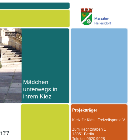
Mädchen
unterwegs in
ihrem Kiez
Projektträger
Kietz für Kids - Freizeitsport e.V.
Zum Hechtgraben 1
ch??
13051 Berlin
Telefon: 9620 9928