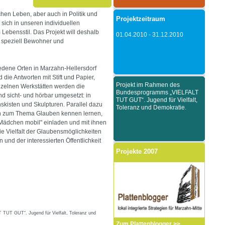
hen Leben, aber auch in Politik und
Projektzeitraum
sich in unseren individuellen
Lebensstil. Das Projekt will deshalb
01.04.2010 - 31.12.2010
 speziell Bewohner und
edene Orten in Marzahn-Hellersdorf
die Antworten mit Stift und Papier,
Projekt im Rahmen des
nzelnen Werkstätten werden die
Bundesprogramms „VIELFALT
 sicht- und hörbar umgesetzt: in
TUT GUT“. Jugend für Vielfalt,
skisten und Skulpturen. Parallel dazu
Toleranz und Demokratie.
en zum Thema Glauben kennen lernen,
"Mädchen mobil" einladen und mit ihnen
e Vielfalt der Glaubensmöglichkeiten
und der interessierten Öffentlichkeit
Projekte 2007
h
UT GUT“. Jugend für Vielfalt, Toleranz und
Zum Plattenblogger >>