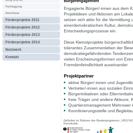
Bürgerengagement
Fachtagung
Engagierte Bürger/-innen aus dem Ki
Abschluss
Projektideen und Aktionen am Lokal
setzen sich aktiv für die Vermittlung
Förderprojekte 2011
einerdemokratischen Kultur, demokra
Förderprojekte 2012
Entscheidungsprozesse ein.
Förderprojekte 2013
Förderprojekte 2014
Diese Kleinstprojekte bürgerschaftl
tolerantes Zusammenleben der Bewoh
Netzwerk
demokratiegefährdenden Tendenzen 
Kontakt
vielen Erscheinungsformen von Ext
Fremdenfeindlichkeit auseinander.
Projektpartner
aktive Bürger/-innen und Jugendli
Vertreter/-innen aus sozialen Einr
Bürgerinitiativen oder Elterninitiati
freie Träger und andere Akteure; 
Quartiersmanagement Mehrower A
Koordinierungsstelle und Begleit
Gefördert im Rahmen des Bundesprogramms „VIELFALT T
Demokratie.