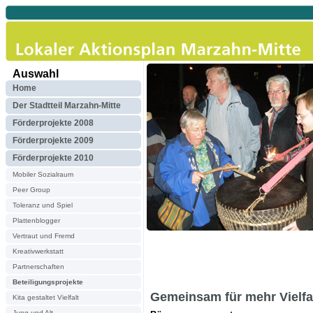
Auswahl
Home
Der Stadtteil Marzahn-Mitte
Förderprojekte 2008
Förderprojekte 2009
Förderprojekte 2010
Mobiler Sozialraum
Peer Group
Toleranz und Spiel
Plattenblogger
Vertraut und Fremd
Kreativwerkstatt
Partnerschaften
Beteiligungsprojekte
Gemeinsam für mehr Vielfa
Kita gestaltet Vielfalt
Jung und Alt