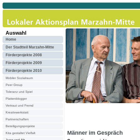
Auswahl
Home
Der Stadtteil Marzahn-Mitte
Förderprojekte 2008
Förderprojekte 2009
Förderprojekte 2010
Mobiler Sozialraum
Peer Group
Toleranz und Spiel
Plattenblogger
Vertraut und Fremd
Kreativwerkstatt
Partnerschaften
Beteiligungsprojekte
Männer im Gespräch
Kita gestaltet Vielfalt
Jung und Alt